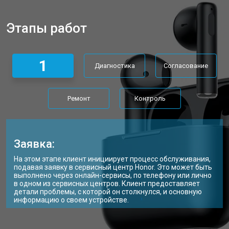
Этапы работ
1
Диагностика
Согласование
Ремонт
Контроль
Заявка:
На этом этапе клиент инициирует процесс обслуживания,
подавая заявку в сервисный центр Honor. Это может быть
выполнено через онлайн-сервисы, по телефону или лично
в одном из сервисных центров. Клиент предоставляет
детали проблемы, с которой он столкнулся, и основную
информацию о своем устройстве.