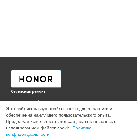
Сервисный ремонт
ВЫБЕРИ СВОЙ ГОРОД
Этот сайт использует файлы cookie для аналитики и
Замена Bluetooth смарт-часов Band 4 running Honor в
обеспечения наилучшего пользовательского опыта.
Краснодаре
Продолжая использовать этот сайт, вы соглашаетесь с
Замена Bluetooth смарт-часов Band 4 running Honor в
использованием файлов cookie.
Политика
Ростове-на-Дону
конфиденциальности