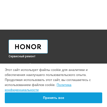
Сервисный ремонт
ВЫБЕРИ СВОЙ ГОРОД
Этот сайт использует файлы cookie для аналитики и
Обновление ПО смарт-часов Huawei Honor Band 3 Carbon
обеспечения наилучшего пользовательского опыта.
Honor в
Краснодаре
Продолжая использовать этот сайт, вы соглашаетесь с
Обновление ПО смарт-часов Huawei Honor Band 3 Carbon
использованием файлов cookie.
Политика
Honor в
Ростове-на-Дону
конфиденциальности
Обновление ПО смарт-часов Huawei Honor Band 3 Carbon
Honor в
Нижнем Новгороде
Принять все
Обновление ПО смарт-часов Huawei Honor Band 3 Carbon
Honor в
Новосибирске