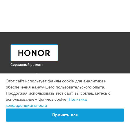
Сервисный ремонт
ВЫБЕРИ СВОЙ ГОРОД
Этот сайт использует файлы cookie для аналитики и
Замена микрофона смарт-часов Honor в
Краснодаре
обеспечения наилучшего пользовательского опыта.
Замена микрофона смарт-часов Honor в
Ростове-на-Дону
Продолжая использовать этот сайт, вы соглашаетесь с
Замена микрофона смарт-часов Honor в
Нижнем
использованием файлов cookie.
Политика
Новгороде
конфиденциальности
Замена микрофона смарт-часов Honor в
Новосибирске
Принять все
Замена микрофона смарт-часов Honor в
Челябинске
Замена микрофона смарт-часов Honor в
Екатеринбурге