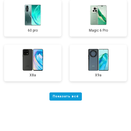
60 pro
Magic 6 Pro
X8a
X9a