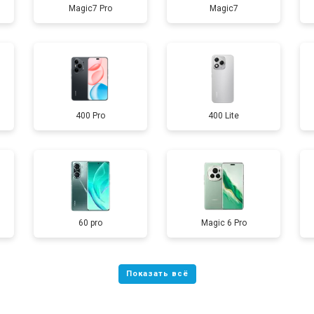
Magic7 Pro
Magic7
от 40 мин
о
от 70 мин
о
400 Pro
400 Lite
от 60 мин
о
от 60 мин
о
60 pro
Magic 6 Pro