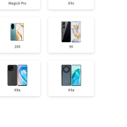
Magic6 Pro
X9c
т 950 ₽
Заказать
т 1750 ₽
Заказать
200
90
т 3200 ₽
Заказать
т 1400 ₽
Заказать
X8a
X9a