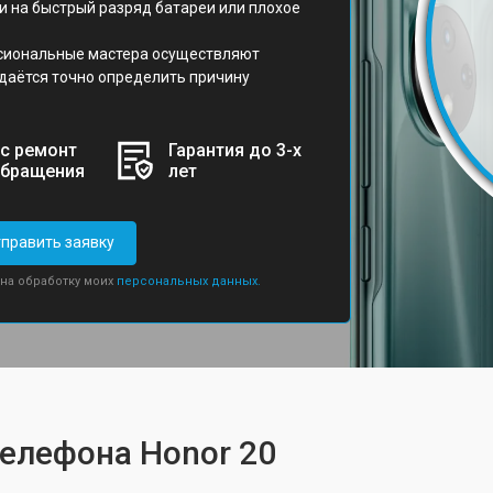
 на быстрый разряд батареи или плохое
сиональные мастера осуществляют
даётся точно определить причину
с ремонт
Гарантия до 3-х
обращения
лет
править заявку
 на обработку моих
персональных данных.
телефона Honor 20