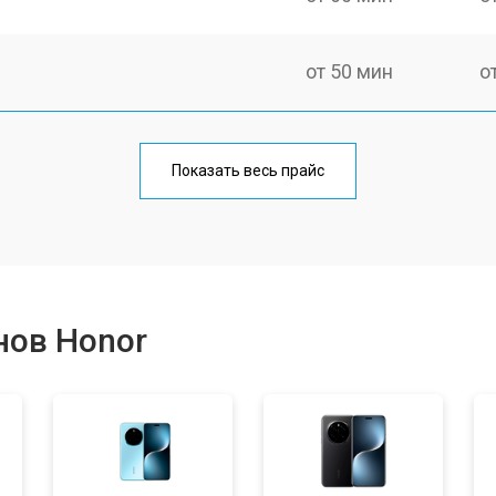
от 50 мин
о
от 70 мин
о
Показать весь прайс
от 50 мин
о
от 100 мин
о
нов Honor
от 40 мин
о
от 80 мин
о