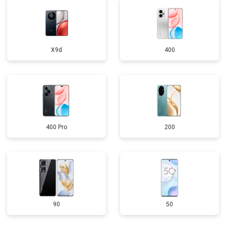
X9d
400
400 Pro
200
90
50