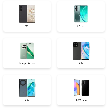
70
60 pro
Magic 6 Pro
X8a
X9a
10X Lite