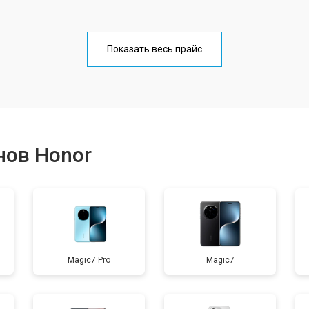
от 70 мин
о
Показать весь прайс
от 50 мин
о
от 70 мин
о
нов Honor
от 60 мин
о
от 60 мин
о
Magic7 Pro
Magic7
от 60 мин
о