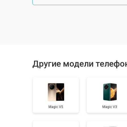
Замена шлейфа
Замена разъема питания
Ремонт камеры
Другие модели телефо
Замена материнской платы
Замена задней крышки
Magic V5
Magic V3
Замена дисплея (экрана)