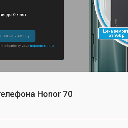
ия до 3-х лет
Цена ремон
от 950 р.
править заявку
 на обработку моих
персональных
телефона Honor 70