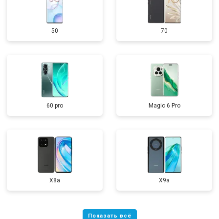
50
70
60 pro
Magic 6 Pro
X8a
X9a