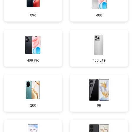
X9d
400
400 Pro
400 Lite
200
90