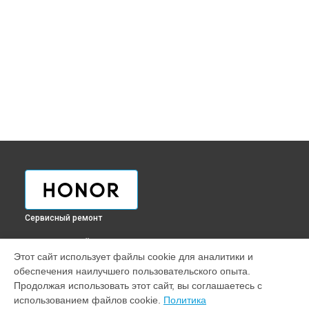
Сервисный ремонт
ВЫБЕРИ СВОЙ ГОРОД
Этот сайт использует файлы cookie для аналитики и
Ремонт телефона 20e Honor в
Краснодаре
обеспечения наилучшего пользовательского опыта.
Ремонт телефона 20e Honor в
Ростове-на-Дону
Продолжая использовать этот сайт, вы соглашаетесь с
Ремонт телефона 20e Honor в
Нижнем Новгороде
использованием файлов cookie.
Политика