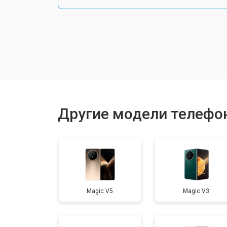
Замена шлейфа
Замена разъема питания
Ремонт камеры
Другие модели телефо
Замена материнской платы
Замена задней крышки
Magic V5
Magic V3
Замена дисплея (экрана)