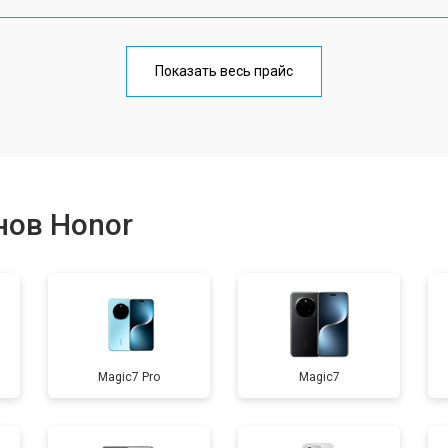
от 70 мин
о
Показать весь прайс
от 50 мин
о
от 70 мин
о
нов Honor
от 60 мин
о
от 60 мин
о
Magic7 Pro
Magic7
от 60 мин
о