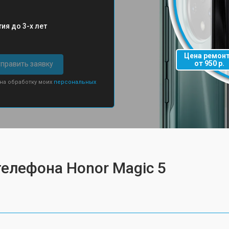
ия до 3-х лет
Цена ремон
от 950 р.
править заявку
 на обработку моих
персональных
телефона Honor Magic 5