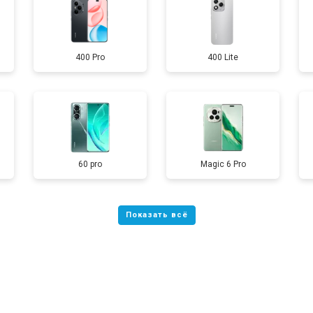
от 60 мин
о
400 Pro
400 Lite
от 50 мин
о
от 90 мин
о
от 40 мин
о
60 pro
Magic 6 Pro