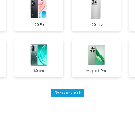
от 60 мин
о
400 Pro
400 Lite
от 50 мин
о
от 90 мин
о
от 40 мин
о
60 pro
Magic 6 Pro