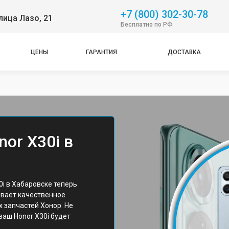
+7 (800) 302-30-78
лица Лазо, 21
Бесплатно по РФ
ЦЕНЫ
ГАРАНТИЯ
ДОСТАВКА
or X30i в
i в Хабаровске теперь
ивает качественное
 запчастей Хонор. Не
 ваш Honor X30i будет