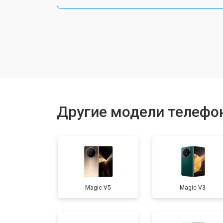
Замена шлейфа
Замена разъема питания
Ремонт камеры
Другие модели телефо
Замена материнской платы
Замена задней крышки
Magic V5
Magic V3
Замена дисплея (экрана)