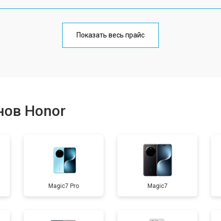
от 70 мин
о
Показать весь прайс
от 50 мин
о
от 70 мин
о
нов Honor
от 60 мин
о
от 60 мин
о
Magic7 Pro
Magic7
от 60 мин
о