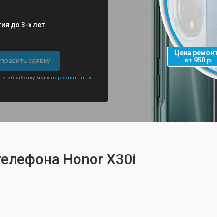
ия до 3-х лет
Цена ремон
от 950 р.
править заявку
 на обработку моих
персональных
телефона Honor X30i