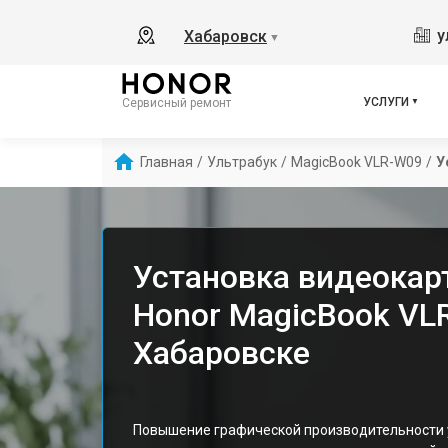
у
Хабаровск
▼
УСЛУГИ
Сервисный ремонт
Главная
/
Ультрабук
/
MagicBook VLR-W09
/
У
Установка видеокар
Honor MagicBook VL
Хабаровске
Повышение графической производительности 