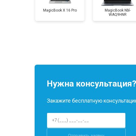
MagicBook X 16 Pro
MagicBook Nbl-
WAQ9HNR
Замена микрофона
Замена кулера
Замена USB порта
Замена HDMI порта
Нужна консультация
Замена матрицы
Закажите бесплатную консультацию
Замена материнской платы
Отправить заявку