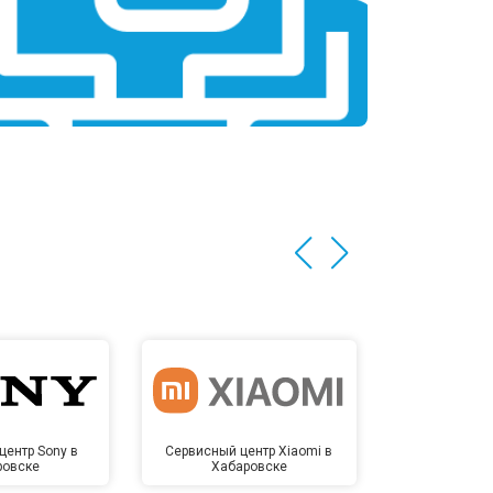
т 1450 ₽
Заказать
центр Sony в
Сервисный центр Xiaomi в
Сервисный 
ровске
Хабаровске
Хаба