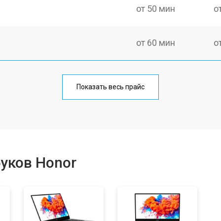
от 50 мин
о
от 60 мин
о
от 50 мин
о
Показать весь прайс
от 90 мин
о
от 50 мин
о
уков Honor
от 60 мин
о
от 60 мин
о