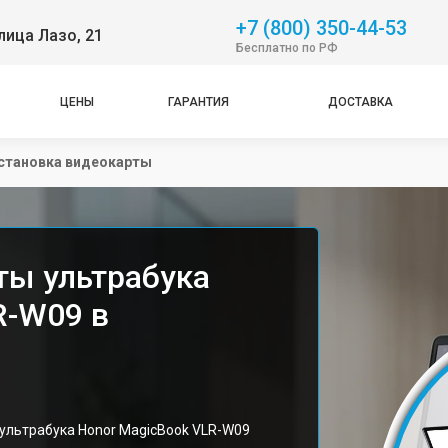
+7 (800) 350-44-53
лица Лазо, 21
Бесплатно по РФ
ЦЕНЫ
ГАРАНТИЯ
ДОСТАВКА
становка видеокарты
ты ультрабука
R-W09 в
ультрабука Honor MagicBook VLR-W09