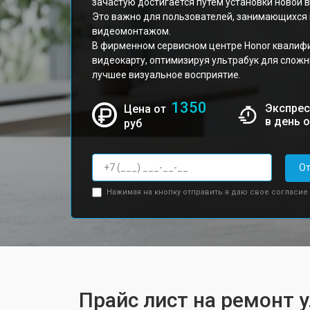
зачастую достигается путем установки новой 
Это важно для пользователей, занимающихся
видеомонтажом.
В фирменном сервисном центре Honor квалиф
видеокарту, оптимизируя ультрабук для сложн
лучшее визуальное восприятие.
1350
Экспрес
Цена от
в день 
руб
От
Нажимая на кнопку отправить я даю свое согласие
Прайс лист на ремонт 