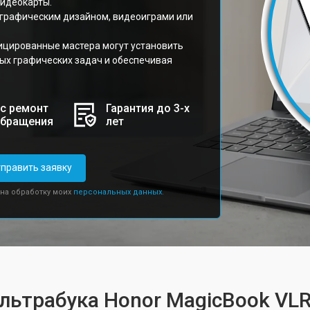
видеокарты.
 графическим дизайном, видеоиграми или
ицированные мастера могут установить
ых графических задач и обеспечивая
с ремонт
Гарантия до 3-х
обращения
лет
править заявку
 на обработку моих
персональных данных.
ультрабука Honor MagicBook VL